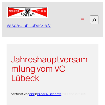
Zum
Inhalt
springen
Suchen
Vespa Club Lübeck e.V.
Jahreshauptversam
mlung vom VC-
Lübeck
Verfasst von
dirk
in
Bilder & Berichte
,
20. Februar 2015